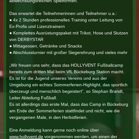
abwechslungsreichen Spielformen.
Das erwartet die Teilnehmerinnen und Teilnehmer u.a.:
● 4x 2 Stunden professionelles Training unter Leitung von
Ex-Profis und Lizenztrainern
● Komplettes Ausrüstungspaket mit Trikot, Hose und Stutzen
von DERBYSTAR
● Mittagessen, Getränke und Snacks
● Abschlussturnier mit großer Siegerehrung und vieles mehr
„Wir freuen uns sehr, dass das HOLLYVENT Fußballcamp
bereits zum dritten Mal beim VfL Bückeburg Station macht.
Es ist für die Jugend unseres Vereins und aus der
Umgebung ein echtes Sommerferien-Highlight, das sportlich
überzeugt und menschlich begeistert“, so Stephan Brandt,
Leiter Abteilung Fußball.
Es ist allerdings das erste Mal, dass das Camp in Bückeburg
am Ende der Sommerferien stattfindet und nicht, wie die
vergangenen Male, in den Herbstferien.
Eine Anmeldung kann gerne noch online über
www.hollyvent.de
vorgenommen werden, um einen der