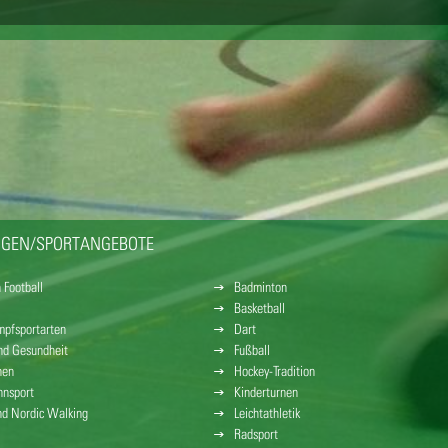
NGEN/SPORTANGEBOTE
 Football
Badminton
Basketball
pfsportarten
Dart
und Gesundheit
Fußball
nen
Hockey-Tradition
nsport
Kinderturnen
nd Nordic Walking
Leichtathletik
Radsport