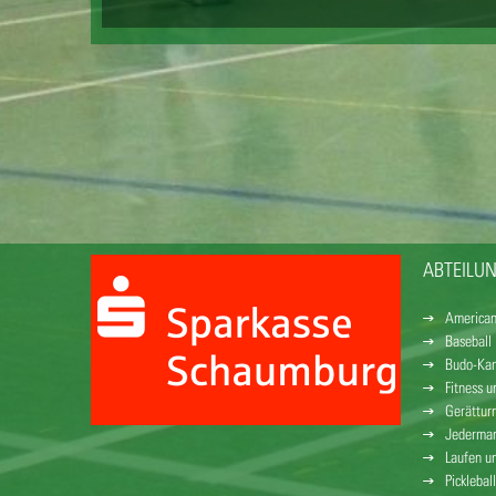
ABTEILU
American
Baseball
Budo-Kam
Fitness 
Gerättur
Jederman
Laufen u
Pickleball