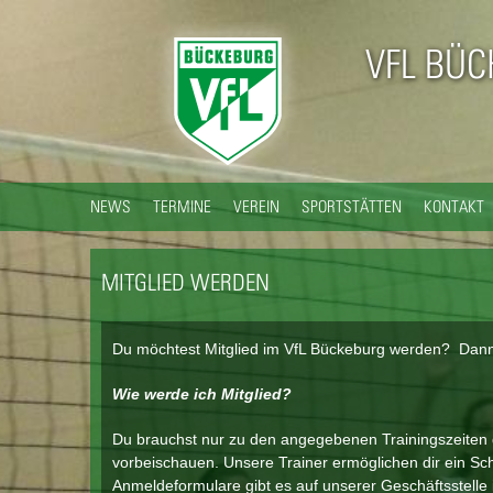
VFL BÜ
NEWS
TERMINE
VEREIN
SPORTSTÄTTEN
KONTAKT
MITGLIED WERDEN
Du möchtest Mitglied im VfL Bückeburg werden? Dann b
Wie werde ich Mitglied?
Du brauchst nur zu den angegebenen Trainingszeiten de
vorbeischauen. Unsere Trainer ermöglichen dir ein Sch
Anmeldeformulare gibt es auf unserer Geschäftsstelle