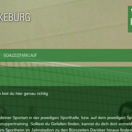
Direkt
zum
CKEBURG
Inhalt
SCHLOSSPARKLAUF
ist du hier genau richtig.
iner Sportart in der jeweiligen Sporthalle, bzw. auf dem jeweiligen Sp
nuppertraining. Solltest du Gefallen finden, kannst du dich dort anmel
 im Sportheim im Jahnstadion zu den Bürozeiten.Darüber hinaus findes