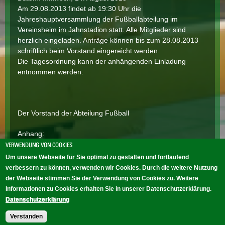
Am 29.08.2013 findet ab 19:30 Uhr die
Jahreshauptversammlung der Fußballabteilung im
Vereinsheim im Jahnstadion statt. Alle Mitglieder sind
herzlich eingeladen. Anträge können bis zum 28.08.2013
schriftlich beim Vorstand eingereicht werden.
Die Tagesordnung kann der anhängenden Einladung
entnommen werden.
Der Vorstand der Abteilung Fußball
Anhang:
JHV29.08.13EinladungTOPBrief.pdf
VERWENDUNG VON COOKIES
Um unsere Webseite für Sie optimal zu gestalten und fortlaufend
verbessern zu können, verwenden wir Cookies. Durch die weitere Nutzung
« erste Seite
‹ vorherige Seite
…
SEITEN
10
11
12
13
14
15
16
17
18
der Webseite stimmen Sie der Verwendung von Cookies zu. Weitere
Informationen zu Cookies erhalten Sie in unserer Datenschutzerklärung.
Datenschutzerklärung
Verstanden
HOME
KONTAKT
IMPRESSUM
DATENSCHUTZ